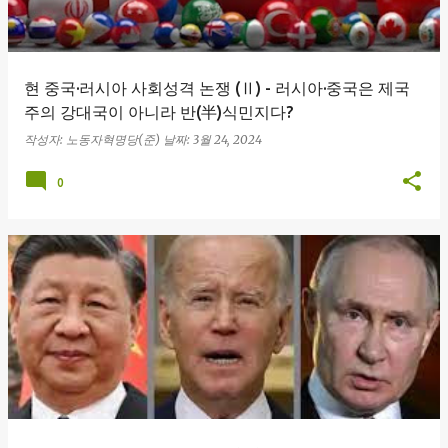
현 중국·러시아 사회성격 논쟁 (Ⅱ) - 러시아·중국은 제국
주의 강대국이 아니라 반(半)식민지다?
작성자:
노동자혁명당(준)
날짜:
3월 24, 2024
0