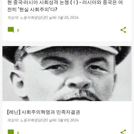
현 중국·러시아 사회성격 논쟁 (Ⅰ) - 러시아와 중국은 여
전히 ‘현실 사회주의’다?
작성자:
노동자혁명당(준)
날짜:
3월 20, 2024
0
[레닌] 사회주의혁명과 민족자결권
작성자:
노동자혁명당(준)
날짜:
3월 09, 2024
0