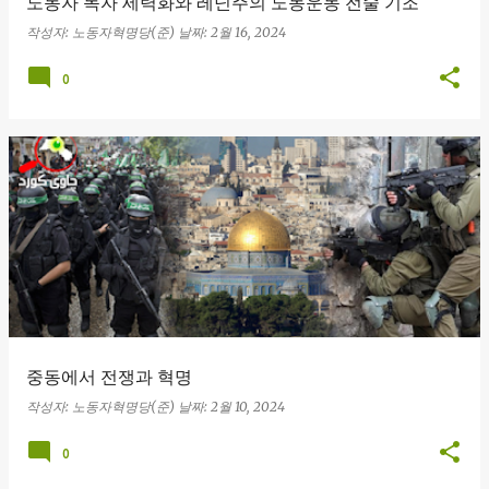
노동자 독자 세력화와 레닌주의 노동운동 전술 기조
작성자:
노동자혁명당(준)
날짜:
2월 16, 2024
0
중동에서 전쟁과 혁명
작성자:
노동자혁명당(준)
날짜:
2월 10, 2024
0