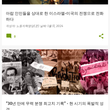
아랍 인민들을 상대로 한 이스라엘-미국의 전쟁으로 전화
하다
작성자:
노동자혁명당(준)
날짜:
1월 17, 2024
0
“30년 만에 무력 분쟁 최고치 기록” - 현 시기의 폭발적 성
격