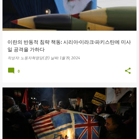
이란의 반동적 침략 책동: 시리아·이라크·파키스탄에 미사
일 공격을 가하다
작성자:
노동자혁명당(준)
날짜:
1월 19, 2024
0