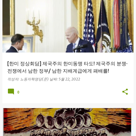
글
[한미 정상회담] 제국주의 한미동맹 타도! 제국주의 분쟁·
전쟁에서 남한 정부/ 남한 지배계급에게 패배를!
작성자:
노동자혁명당(준)
날짜:
5월 22, 2022
0