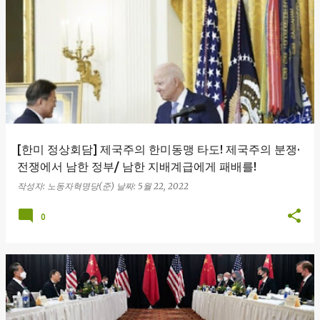
글
[한미 정상회담] 제국주의 한미동맹 타도! 제국주의 분쟁·
전쟁에서 남한 정부/ 남한 지배계급에게 패배를!
작성자:
노동자혁명당(준)
날짜:
5월 22, 2022
0