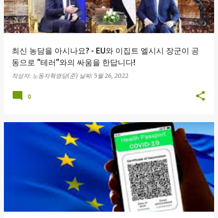
최신 농담을 아시나요? - EU와 이집트 엘시시 장군이 공
동으로 “테러”와의 싸움을 한답니다!
작성자:
노동자혁명당(준)
날짜:
5월 26, 2022
0