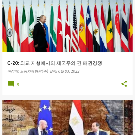
글
G-20: 외교 지형에서의 제국주의 간 패권경쟁
작성자:
노동자혁명당(준)
날짜:
6월 03, 2022
0