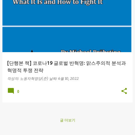
글
[단행본 책] 코로나19 글로벌 반혁명: 맑스주의적 분석과
혁명적 투쟁 전략
작성자:
노동자혁명당(준)
날짜:
6월 10, 2022
0
글 더보기