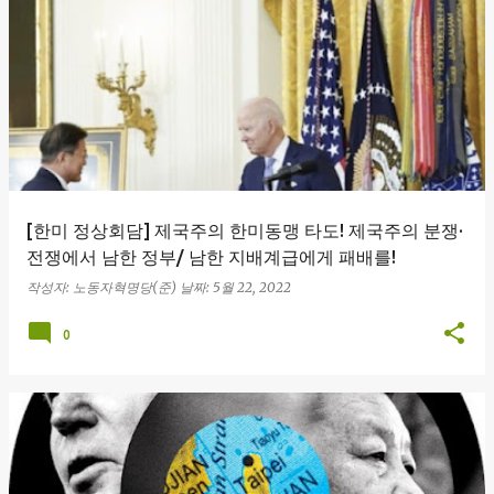
글
[한미 정상회담] 제국주의 한미동맹 타도! 제국주의 분쟁·
전쟁에서 남한 정부/ 남한 지배계급에게 패배를!
작성자:
노동자혁명당(준)
날짜:
5월 22, 2022
0