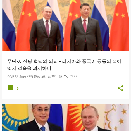
글
푸틴-시진핑 회담의 의의 - 러시아와 중국이 공동의 적에
맞서 결속을 과시하다
작성자:
노동자혁명당(준)
날짜:
5월 26, 2022
0