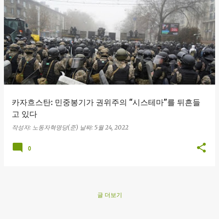
글
카자흐스탄: 민중봉기가 권위주의 “시스테마”를 뒤흔들
고 있다
작성자:
노동자혁명당(준)
날짜:
5월 24, 2022
0
글 더보기