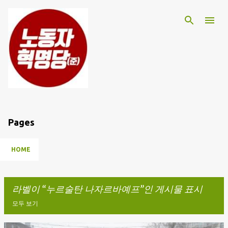
기본 콘텐츠로 건너뛰기
Pages
HOME
라벨이
누르술탄 나자르바예프
인 게시물 표시
모두 보기