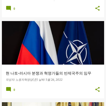
0
현 나토-러시아 분쟁과 혁명가들의 반제국주의 임무
작성자:
노동자혁명당(준)
날짜:
5월 26, 2022
0