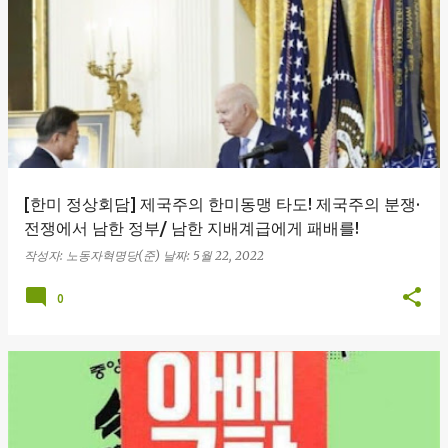
[한미 정상회담] 제국주의 한미동맹 타도! 제국주의 분쟁·
전쟁에서 남한 정부/ 남한 지배계급에게 패배를!
작성자:
노동자혁명당(준)
날짜:
5월 22, 2022
0