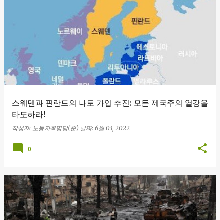
글
스웨덴과 핀란드의 나토 가입 추진: 모든 제국주의 열강을
타도하라!
작성자:
노동자혁명당(준)
날짜:
6월 03, 2022
0