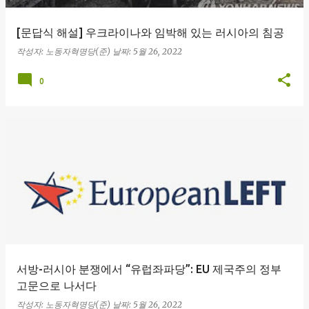
[문답식 해설] 우크라이나와 임박해 있는 러시아의 침공
작성자:
노동자혁명당(준)
날짜:
5월 26, 2022
0
서방-러시아 분쟁에서 “유럽좌파당”: EU 제국주의 정부
고문으로 나서다
작성자:
노동자혁명당(준)
날짜:
5월 26, 2022