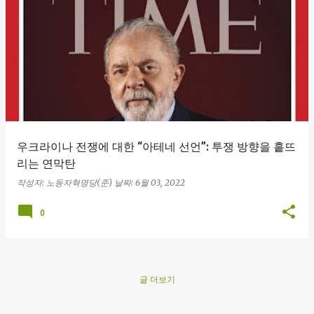
글
우크라이나 전쟁에 대한 “아테네 선언”: 투쟁 방향을 흩뜨
리는 연막탄
작성자:
노동자혁명당(준)
날짜:
6월 03, 2022
0
글 더보기