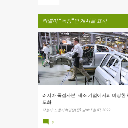
라벨이
독점
인 게시물 표시
글
독점
러시아 제국주의
레닌
스탈린주의
러시아 독점자본: 제조 기업에서의 비상한 
도화
작성자:
노동자혁명당(준)
날짜:
5월 07, 2022
0