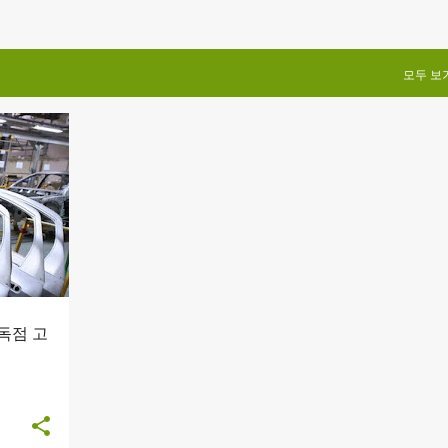
모두 보
+
2
독점 고