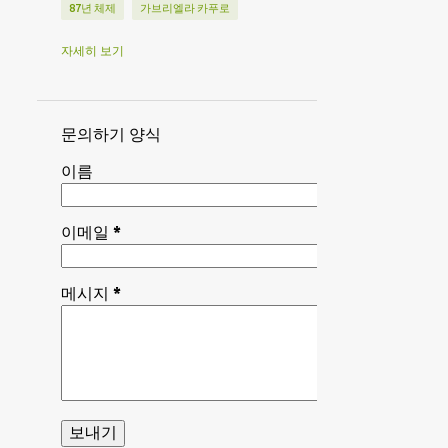
87년 체제
가브리엘라 카푸로
강대국 패권경쟁
강대국 패권쟁투
자세히 보기
개량주의
경기침체
경찰·감시 국가
경찰·감시국가
계급협조
문의하기 양식
공산주의 강령
관료독재
이름
구 볼셰비즘
국가 보나파르트주의
국가독점자본주의 보건 정책
국유기업
이메일
*
국제 노동자 원조
국제주의
금융자본
기권주의
메시지
*
기형화된 노동자 국가
김대중
김정은
나토
나토 가입
나토 제국주의
나토 해체
남아공 기아 폭동
남아공공산당