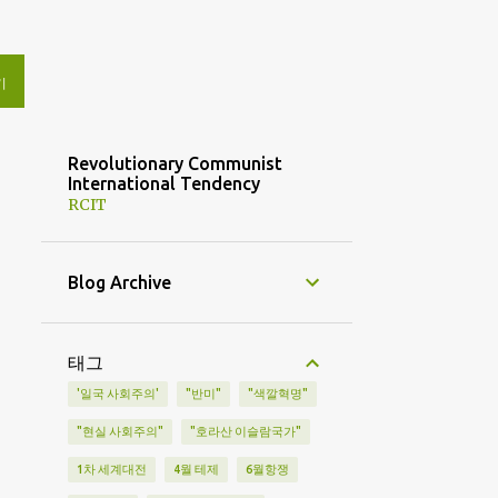
기
Revolutionary Communist
International Tendency
RCIT
Blog Archive
태그
'일국 사회주의'
"반미"
"색깔혁명"
"현실 사회주의"
"호라산 이슬람국가"
1차 세계대전
4월 테제
6월항쟁