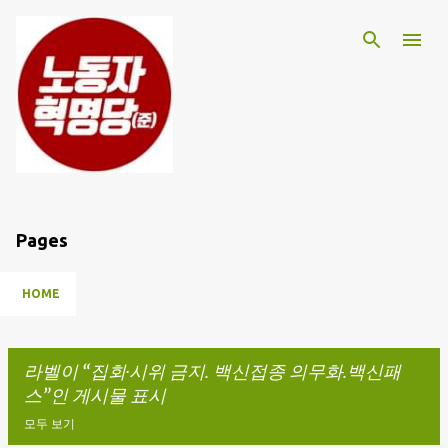
기본 콘텐츠로 건너뛰기
Pages
HOME
라벨이
집회·시위 금지. 백신접종 의무화.백신패
스
인 게시물 표시
모두 보기