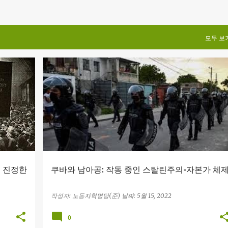
모두 보
남아공 기아 폭동
남아공공산당
러시아 제국주의
+
스탈린주의
중국 제국주의
쿠바 시위
쿠바공산당
+
- 진정한
쿠바와 남아공: 작동 중인 스탈린주의-자본가 체
작성자:
노동자혁명당(준)
날짜:
5월 15, 2022
0