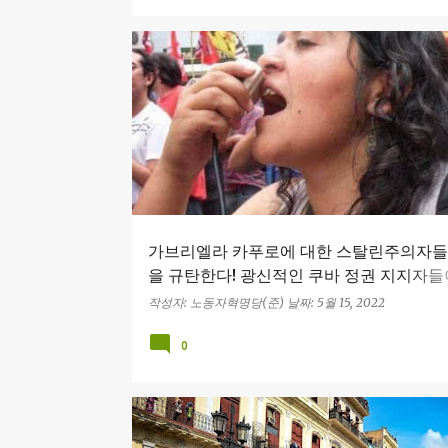
가브리엘라 카푸로
사회주의통합당(CS)
스탈린주의
쿠바 시위
트로츠키주의자
가브리엘라 카푸로에 대한 스탈린주의자들
을 규탄한다! 광신적인 쿠바 정권 지지자들
주의통합당(CS) 여성 활동가를 “쏴죽이겠다
작성자:
노동자혁명당(준)
날짜:
5월 15, 2022
협하다
0
기형화된 노동자 국가
러시아 제국주의
미 제국주의