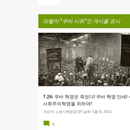
라벨이
쿠바 시위
인 게시물 표시
글
기형화된 노동자 국가
미 제국주의
자본주의 복고
체 게바라
카스트로
쿠바 시위
쿠바 혁명
7.26: 쿠바 혁명은 죽었다! 쿠바 혁명 만세! 
사회주의혁명을 위하여!
작성자:
노동자혁명당(준)
날짜:
5월 15, 2022
0