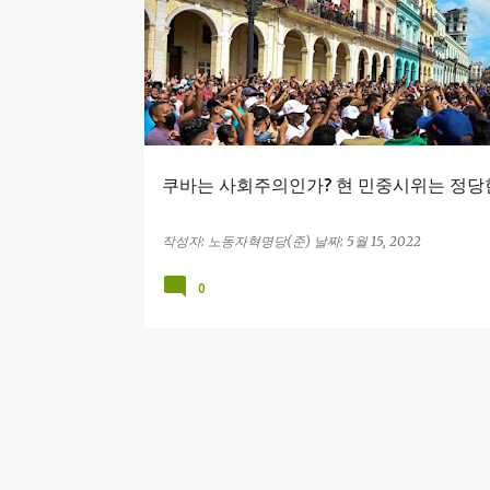
스탈린주의
중국 제국주의
카스트로
쿠바 시위
쿠바는 사회주의인가? 현 민중시위는 정당
작성자:
노동자혁명당(준)
날짜:
5월 15, 2022
0