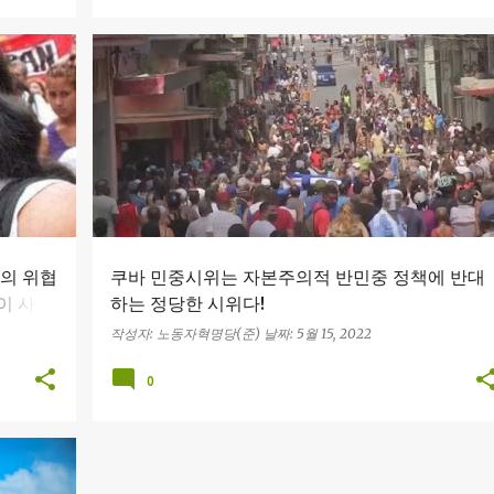
관료독재
러시아 제국주의
미 제국주의
스탈린주의
+
자주파
중국 제국주의
카스트로
쿠바 시위
+
의 위협
쿠바 민중시위는 자본주의적 반민중 정책에 반대
이 사회
하는 정당한 시위다!
”고 위
작성자:
노동자혁명당(준)
날짜:
5월 15, 2022
0