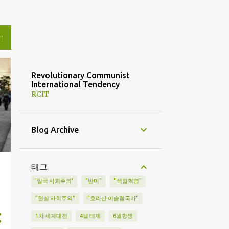
기
Revolutionary Communist
International Tendency
RCIT
Blog Archive
태그
제
'일국 사회주의'
"반미"
"색깔혁명"
"현실 사회주의"
"호라산 이슬람국가"
1차 세계대전
4월 테제
6월항쟁