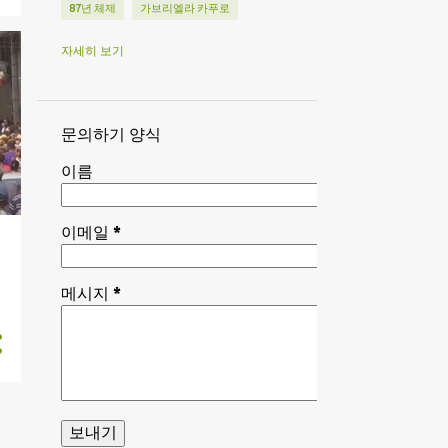
87년 체제
가브리엘라 카푸로
강대국 패권경쟁
강대국 패권쟁투
자세히 보기
개량주의
경기침체
경찰·감시 국가
경찰·감시국가
계급협조
문의하기 양식
공산주의 강령
관료독재
이름
구 볼셰비즘
국가 보나파르트주의
국가독점자본주의 보건 정책
국유기업
이메일
*
국제 노동자 원조
국제주의
금융자본
기권주의
메시지
*
기형화된 노동자 국가
김대중
김정은
나토
나토 가입
나토 제국주의
나토 해체
남아공 기아 폭동
남아공공산당