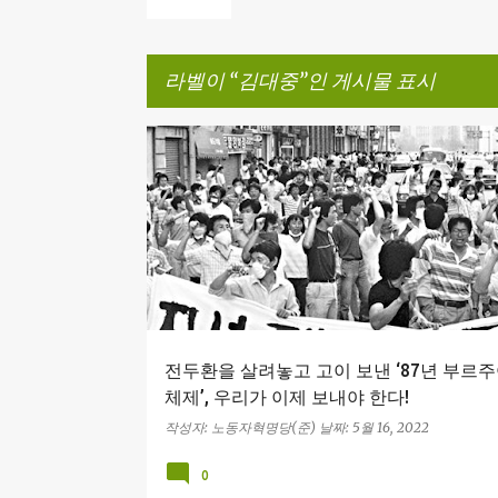
라벨이
김대중
인 게시물 표시
글
6월항쟁
87년 체제
김대중
독점자본 양당 지배체
자유주의 야당
전두환
NL
전두환을 살려놓고 고이 보낸 ‘87년 부르주
체제’, 우리가 이제 보내야 한다!
작성자:
노동자혁명당(준)
날짜:
5월 16, 2022
0