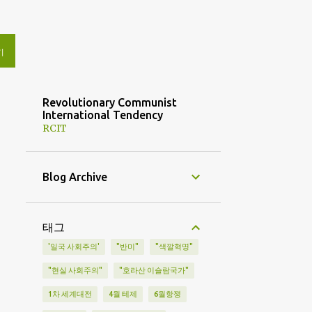
기
Revolutionary Communist
International Tendency
RCIT
Blog Archive
태그
'일국 사회주의'
"반미"
"색깔혁명"
"현실 사회주의"
"호라산 이슬람국가"
1차 세계대전
4월 테제
6월항쟁