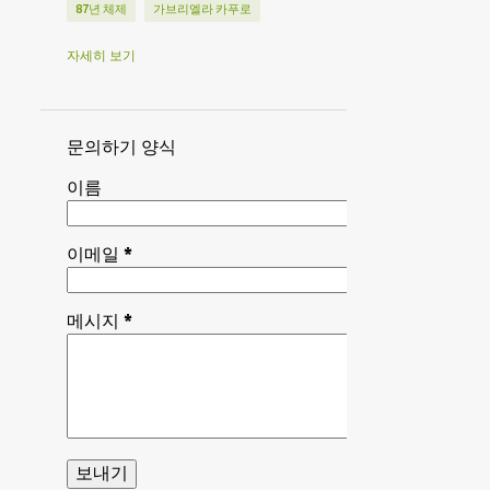
87년 체제
가브리엘라 카푸로
강대국 패권경쟁
강대국 패권쟁투
자세히 보기
개량주의
경기침체
경찰·감시 국가
경찰·감시국가
계급협조
문의하기 양식
공산주의 강령
관료독재
이름
구 볼셰비즘
국가 보나파르트주의
국가독점자본주의 보건 정책
국유기업
이메일
*
국제 노동자 원조
국제주의
금융자본
기권주의
메시지
*
기형화된 노동자 국가
김대중
김정은
나토
나토 가입
나토 제국주의
나토 해체
남아공 기아 폭동
남아공공산당