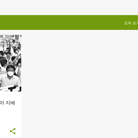
모두 보
제
+
아 지배