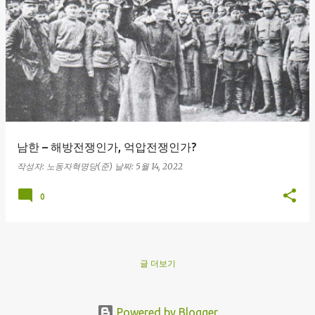
글
남한 – 해방전쟁인가, 억압전쟁인가?
작성자:
노동자혁명당(준)
날짜:
5월 14, 2022
0
글 더보기
Powered by Blogger