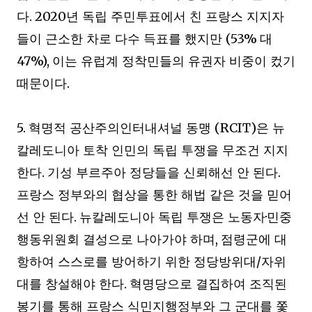
. 2020
다
년 독립 주민투표에서 친 프랑스 지지자
(53%
들이 근소한 차로 다수 득표를 했지만
대
47%),
이는 유럽계 정착민들의 유권자 비중이 컸기
.
때문이다
5.
(RCIT)
혁명적 공산주의인터내셔널 동맹
은 뉴
칼레도니아 토착 인민의 독립 투쟁을 무조건 지지
.
.
한다
기성 부르주아 정당들을 신뢰해선 안 된다
프랑스 정부와의 협상을 통한 해법 같은 것을 믿어
.
·
선 안 된다
뉴칼레도니아 독립 투쟁은 노동자
민중
,
행동위원회 결성으로 나아가야 하며
점령군에 대
/
항하여 스스로를 방어하기 위한 정당방위대
자위
.
대를 창설해야 한다
혁명당으로 결집하여 조직된
봉기를 통해 프랑스 식민지행정부와 그 군대를 쫓