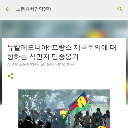
기본 콘텐츠로 건너뛰기
노동자혁명당(준)
뉴칼레도니아: 프랑스 제국주의에 대
항하는 식민지 민중봉기
작성자:
노동자혁명당(준)
날짜:
5월 19, 2024