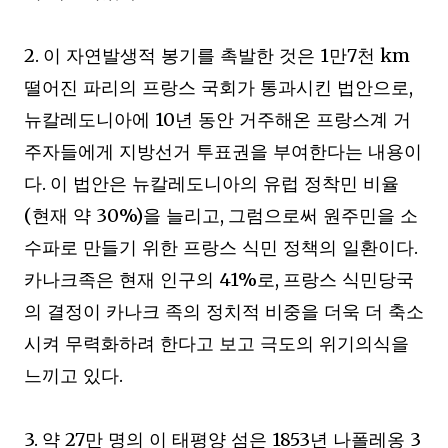
2.
1
7
km
이 자연발생적 봉기를 촉발한 것은
만
천
,
떨어진 파리의 프랑스 국회가 통과시킨 법안으로
10
뉴칼레도니아에
년 동안 거주해온 프랑스계 거
주자들에게 지방선거 투표권을 부여한다는 내용이
.
다
이 법안은 뉴칼레도니아의 유럽 정착민 비율
(
30%)
,
현재 약
을 늘리고
그럼으로써 원주민을 소
.
수파로 만들기 위한 프랑스 식민 정책의 일환이다
41%
,
카나크족은 현재 인구의
로
프랑스 식민당국
의 결정이 카나크 족의 정치적 비중을 더욱 더 축소
시켜 무력화하려 한다고 보고 극도의 위기의식을
.
느끼고 있다
3.
27
1853
3
약
만 명의 이 태평양 섬은
년 나폴레옹