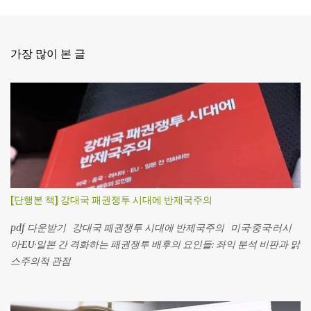
가장 많이 본 글
[단행본 책] 강대국 패권쟁투 시대에 반제국주의
pdf 다운받기 강대국 패권쟁투 시대에 반제국주의 미국·중국·러시
아·EU·일본 간 격화하는 패권쟁투 배후의 요인들: 좌익 분석 비판과 맑
스주의적 관점