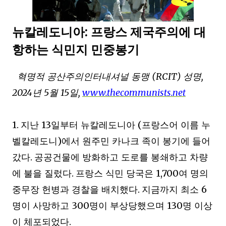
:
뉴칼레도니아
프랑스 제국주의에 대
항하는 식민지 민중봉기
(RCIT)
,
혁명적 공산주의인터내셔널 동맹
성명
2024
5
15
,
www.thecommunists.net
년
월
일
1.
13
(
지난
일부터 뉴칼레도니아
프랑스어 이름 누
)
벨칼레도니
에서 원주민 카나크 족이 봉기에 들어
.
갔다
공공건물에 방화하고 도로를 봉쇄하고 차량
.
1,700
에 불을 질렀다
프랑스 식민 당국은
여 명의
.
6
중무장 헌병과 경찰을 배치했다
지금까지 최소
300
130
명이 사망하고
명이 부상당했으며
명 이상
.
이 체포되었다