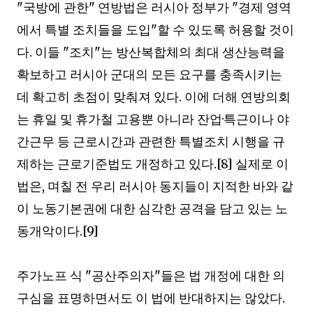
"
국방에 관한
"
연방법은 러시아 정부가
"
경제 영역
에서 특별 조치들을 도입
"
할 수 있도록 허용할 것이
다
.
이들
"
조치
"
는 방산복합체의 최대 생산능력을
확보하고 러시아 군대의 모든 요구를 충족시키는
데 확고히 초점이 맞춰져 있다
.
이에 더해 연방의회
는 휴일 및 휴가철 고용뿐 아니라 잔업
·
특근이나 야
간근무 등 근로시간과 관련한 특별조치 시행을 규
제하는 근로기준법도 개정하고 있다
.[8]
실제로 이
법은
,
며칠 전 우리 러시아 동지들이 지적한 바와 같
이 노동기본권에 대한 심각한 공격을 담고 있는 노
동개악이다
.[9]
주가노프 식
"
공산주의자
"
들은 법 개정에 대한 의
구심을 표명하면서도 이 법에 반대하지는 않았다
.