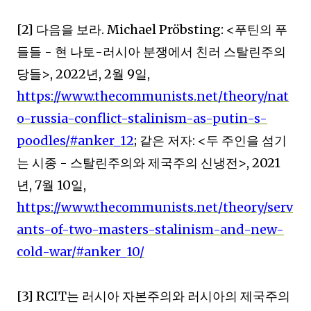
[2]
다음을 보라
. Michael Pröbsting: <
푸틴의 푸
들들
-
현 나토
-
러시아 분쟁에서 친러 스탈린주의
당들
>, 2022
년
, 2
월
9
일
,
https://www.thecommunists.net/theory/nat
o-russia-conflict-stalinism-as-putin-s-
poodles/#anker_12
;
같은 저자
: <
두 주인을 섬기
는 시종
-
스탈린주의와 제국주의 신냉전
>, 2021
년
, 7
월
10
일
,
https://www.thecommunists.net/theory/serv
ants-of-two-masters-stalinism-and-new-
cold-war/#anker_10/
[3] RCIT
는 러시아 자본주의와 러시아의 제국주의