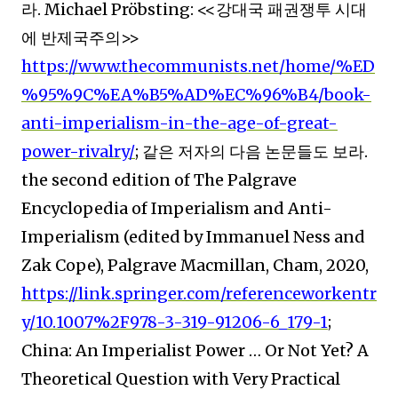
라
. Michael Pröbsting: <<
강대국 패권쟁투 시대
에 반제국주의
>>
https://www.thecommunists.net/home/%ED
%95%9C%EA%B5%AD%EC%96%B4/book-
anti-imperialism-in-the-age-of-great-
power-rivalry/
;
같은 저자의 다음 논문들도 보라
.
the second edition of The Palgrave
Encyclopedia of Imperialism and Anti-
Imperialism (edited by Immanuel Ness and
Zak Cope), Palgrave Macmillan, Cham, 2020,
https://link.springer.com/referenceworkentr
y/10.1007%2F978-3-319-91206-6_179-1
;
China: An Imperialist Power
…
Or Not Yet? A
Theoretical Question with Very Practical