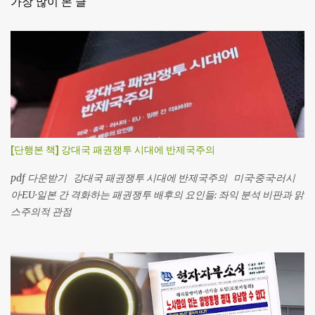
가장 많이 본 글
[단행본 책] 강대국 패권쟁투 시대에 반제국주의
pdf 다운받기 강대국 패권쟁투 시대에 반제국주의 미국·중국·러시
아·EU·일본 간 격화하는 패권쟁투 배후의 요인들: 좌익 분석 비판과 맑
스주의적 관점