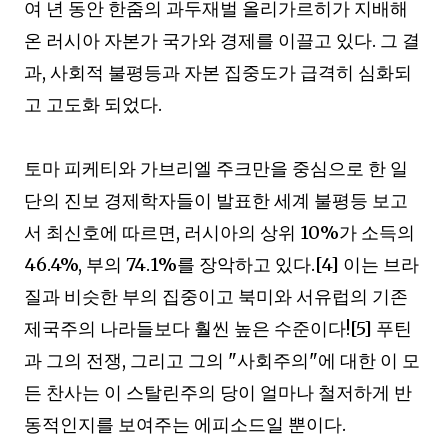
여 년 동안 한줌의 과두재벌 올리가르히가 지배해
온 러시아 자본가 국가와 경제를 이끌고 있다
.
그 결
과
,
사회적 불평등과 자본 집중도가 급격히 심화되
고 고도화 되었다
.
토마 피케티와 가브리엘 주크만을 중심으로 한 일
단의 진보 경제학자들이 발표한 세계 불평등 보고
서 최신호에 따르면
,
러시아의 상위
10%
가 소득의
46.4%,
부의
74.1%
를 장악하고 있다
.[4]
이는 브라
질과 비슷한 부의 집중이고 북미와 서유럽의 기존
제국주의 나라들보다 훨씬 높은 수준이다
![5]
푸틴
과 그의 전쟁
,
그리고 그의
"
사회주의
"
에 대한 이 모
든 찬사는 이 스탈린주의 당이 얼마나 철저하게 반
동적인지를 보여주는 에피소드일 뿐이다
.