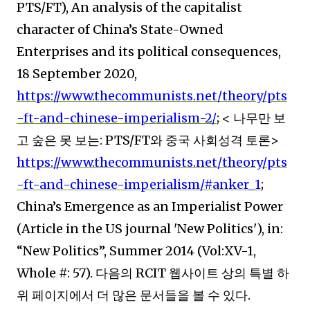
PTS/FT), An analysis of the capitalist
character of China’s State-Owned
Enterprises and its political consequences,
18 September 2020,
https://www.thecommunists.net/theory/pts
-ft-and-chinese-imperialism-2/
; <
나무만 보
고 숲은 못 보는
: PTS/FT
와 중국 사회성격 토론
>
https://www.thecommunists.net/theory/pts
-ft-and-chinese-imperialism/#anker_1
;
China’s Emergence as an Imperialist Power
(Article in the US journal 'New Politics'), in:
“New Politics”, Summer 2014 (Vol:XV-1,
Whole #: 57).
다음의
RCIT
웹사이트 상의 특별 하
위 페이지에서 더 많은 문서들을 볼 수 있다
.