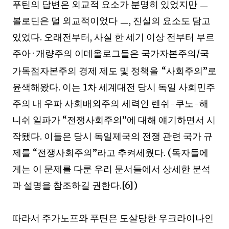
푸틴의 답변은 외교적 요소가 분명히 있었지만
ㅡ
볼로딘은 덜 외교적이었다
ㅡ
,
진실의 요소도 담고
있었다
.
오래전부터
,
사실 한 세기 이상 전부터 부르
주아
·
개량주의 이데올로그들은 국가자본주의/국
가독점자본주의 경제 제도 및 정책을
“
사회주의
”
로
윤색해왔다
.
이는
1
차 세계대전 당시 독일 사회민주
주의 내 우파 사회배외주의 세력인 렌쉬
-
쿠노
-
해
니쉬 일파가
“
전쟁사회주의
”
에 대해 얘기하면서 시
작됐다
.
이들은 당시 독일제국의 전쟁 관련 국가 규
제를
“
전쟁사회주의
”
라고 추켜세웠다
. (
독자들에
게는 이 문제를 다룬 우리 문서들에서 상세한 분석
과 설명을 참조하길 권한다
.[6])
따라서 주가노프와 푸틴은 도살당한 우크라이나인