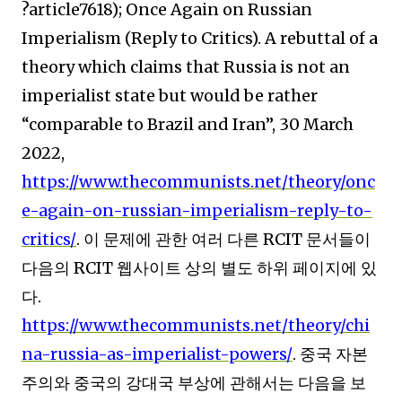
?article7618); Once Again on Russian
Imperialism (Reply to Critics). A rebuttal of a
theory which claims that Russia is not an
imperialist state but would be rather
“comparable to Brazil and Iran”, 30 March
2022,
https://www.thecommunists.net/theory/onc
e-again-on-russian-imperialism-reply-to-
critics/
.
이 문제에 관한 여러 다른
RCIT
문서들이
다음의
RCIT
웹사이트 상의 별도 하위 페이지에 있
다
.
https://www.thecommunists.net/theory/chi
na-russia-as-imperialist-powers/
.
중국 자본
주의와 중국의 강대국 부상에 관해서는 다음을 보