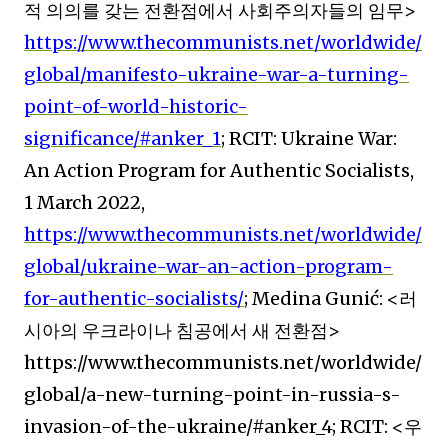
적 의의를 갖는 전환점에서 사회주의자들의 임무
>
https://www.thecommunists.net/worldwide/
global/manifesto-ukraine-war-a-turning-
point-of-world-historic-
significance/#anker_1
; RCIT: Ukraine War:
An Action Program for Authentic Socialists,
1 March 2022,
https://www.thecommunists.net/worldwide/
global/ukraine-war-an-action-program-
for-authentic-socialists/
; Medina Gunić: <
러
시아의 우크라이나 침공에서 새 전환점
>
https://www.thecommunists.net/worldwide/
global/a-new-turning-point-in-russia-s-
invasion-of-the-ukraine/#anker_4; RCIT: <
우