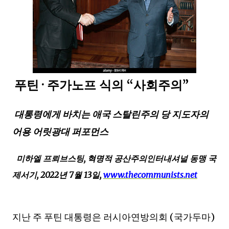
푸틴
·
주가노프 식의
“
사회주의
”
대통령에게 바치는 애국 스탈린주의 당 지도자의
어용 어릿광대 퍼포먼스
미하엘 프뢰브스팅
,
혁명적 공산주의인터내셔널 동맹 국
제서기
, 2022
년
7
월
13
일
,
www.thecommunists.net
지난 주 푸틴 대통령은 러시아연방의회
(
국가두마
)