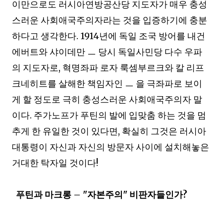
이만으로도 러시아연방공산당 지도자가 매우 충성
스러운 사회애국주의자라는 것을 입증하기에 충분
하다고 생각한다
. 1914
년에 독일 조국 방어를 내건
에버트와 샤이데만
ㅡ
당시 독일사민당 다수 우파
의 지도자로
,
혁명좌파 로자 룩셈부르크와 칼 리프
크네히트를 살해한 책임자인
ㅡ
을 극좌파로 보이
게 할 정도로 극히 충성스러운 사회애국주의자 말
이다
.
주가노프가 푸틴의 발에 입맞춤 하는 것을 멈
추게 한 유일한 것이 있다면
,
확실히 그것은 러시아
대통령이 자신과 자신의 방문자 사이에 설치해놓은
거대한 탁자일 것이다
!
푸틴과 마크롱
–
"
자본주의
"
비판자들인가
?