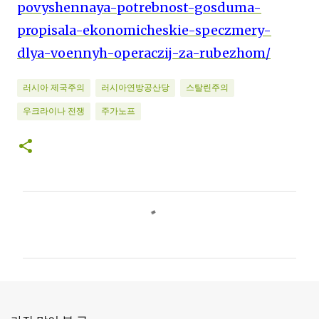
povyshennaya-potrebnost-gosduma-
propisala-ekonomicheskie-speczmery-
dlya-voennyh-operaczij-za-rubezhom/
러시아 제국주의
러시아연방공산당
스탈린주의
우크라이나 전쟁
주가노프
댓
글