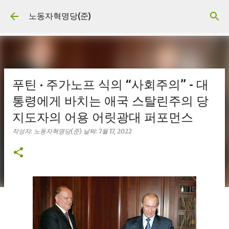
기본 콘텐츠로 건너뛰기
노동자혁명당(준)
푸틴 · 주가노프 식의 “사회주의” - 대
통령에게 바치는 애국 스탈린주의 당
지도자의 어용 어릿광대 퍼포먼스
작성자:
노동자혁명당(준)
날짜:
7월 17, 2022