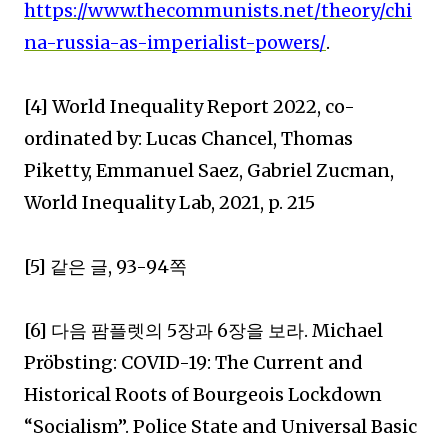
https://www.thecommunists.net/theory/chi
na-russia-as-imperialist-powers/
.
[4] World Inequality Report 2022, co-
ordinated by: Lucas Chancel, Thomas
Piketty, Emmanuel Saez, Gabriel Zucman,
World Inequality Lab, 2021, p. 215
[5]
같은 글
, 93-94
쪽
[6]
다음 팜플렛의
5
장과
6
장을 보라
. Michael
Pröbsting: COVID-19: The Current and
Historical Roots of Bourgeois Lockdown
“Socialism”. Police State and Universal Basic