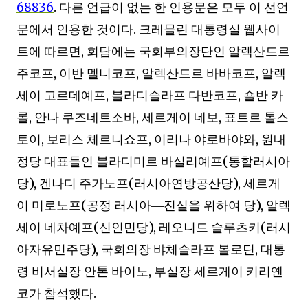
68836
.
다른 언급이 없는 한 인용문은 모두 이 선언
문에서 인용한 것이다
.
크레믈린 대통령실 웹사이
트에 따르면
,
회담에는 국회부의장단인 알렉산드르
주코프
,
이반 멜니코프
,
알렉산드르 바바코프
,
알렉
세이 고르데예프
,
블라디슬라프 다반코프
,
숄반 카
롤
,
안나 쿠즈네트소바
,
세르게이 네보
,
표트르 톨스
토이
,
보리스 체르니쇼프
,
이리나 야로바야와
,
원내
정당 대표들인 블라디미르 바실리예프
(
통합러시아
당
),
겐나디 주가노프
(
러시아연방공산당
),
세르게
이 미로노프
(
공정 러시아
―
진실을 위하여 당
),
알렉
세이 네차예프
(
신인민당
),
레오니드 슬루츠키
(
러시
아자유민주당
),
국회의장 뱌체슬라프 볼로딘
,
대통
령 비서실장 안톤 바이노
,
부실장 세르게이 키리옌
코가 참석했다
.