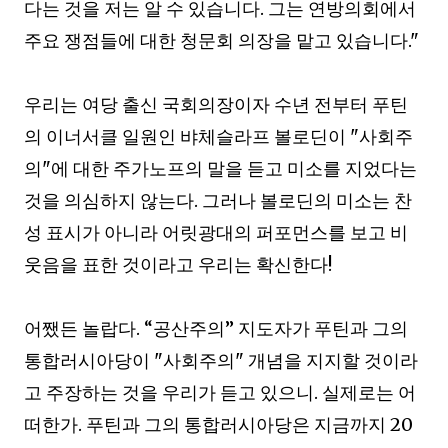
다는 것을 저는 알 수 있습니다
.
그는 연방의회에서
주요 쟁점들에 대한 청문회 의장을 맡고 있습니다
."
우리는 여당 출신 국회의장이자 수년 전부터 푸틴
의 이너서클 일원인 뱌체슬라프 볼로딘이
"
사회주
의
"
에 대한 주가노프의 말을 듣고 미소를 지었다는
것을 의심하지 않는다
.
그러나 볼로딘의 미소는 찬
성 표시가 아니라 어릿광대의 퍼포먼스를 보고 비
웃음을 표한 것이라고 우리는 확신한다
!
어쨌든 놀랍다
. “
공산주의
”
지도자가 푸틴과 그의
통합러시아당이
"
사회주의
"
개념을 지지할 것이라
고 주장하는 것을 우리가 듣고 있으니
.
실제로는 어
떠한가
.
푸틴과 그의 통합러시아당은 지금까지
20