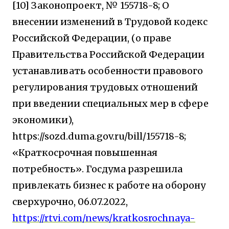
[10]
Законопроект
,
№
155718-8;
О
внесении изменений в Трудовой кодекс
Российской Федерации
, (
о праве
Правительства Российской Федерации
устанавливать особенности правового
регулирования трудовых отношений
при введении специальных мер в сфере
экономики
),
https://sozd.duma.gov.ru/bill/155718-8;
«
Краткосрочная повышенная
потребность
».
Госдума разрешила
привлекать бизнес к работе на оборону
сверхурочно
, 06.07.2022,
https://rtvi.com/news/kratkosrochnaya-