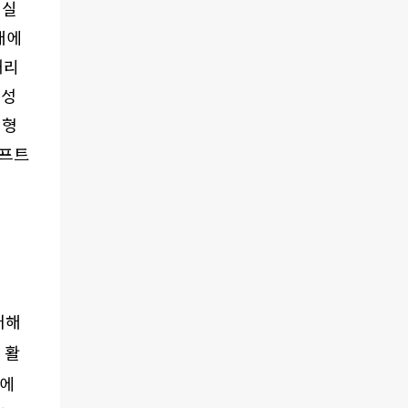
 실
내에
처리
구성
성형
소프트
더해
 활
에