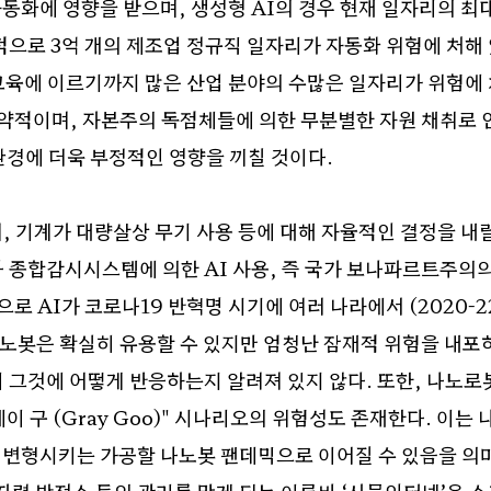
동화에 영향을 받으며
,
생성형
AI
의 경우 현재 일자리의 최
계적으로
3
억 개의 제조업 정규직 일자리가 자동화 위험에 처해
교육에 이르기까지 많은 산업 분야의 수많은 일자리가 위험에
집약적이며
,
자본주의 독점체들에 의한 무분별한 자원 채취로 
환경에 더욱 부정적인 영향을 끼칠 것이다
.
여
,
기계가 대량살상 무기 사용 등에 대해 자율적인 결정을 내릴
 종합감시시스템에 의한
AI
사용
,
즉 국가 보나파르트주의의
식으로
AI
가 코로나
19
반혁명 시기에 여러 나라에서
(2020-2
노봇은 확실히 유용할 수 있지만 엄청난 잠재적 위험을 내포
 그것에 어떻게 반응하는지 알려져 있지 않다
.
또한
,
나노로봇
레이 구
(Gray Goo)"
시나리오의 위험성도 존재한다
.
이는 
 변형시키는 가공할 나노봇 팬데믹으로 이어질 수 있음을 의