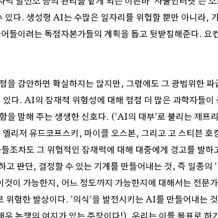
자력 발전소 등의 관리를 맡게 되는 이른바
‘
사물인터넷
’
은 
수 있다
.
생성형
AI
는 수많은 일자리를 위협할 뿐만 아니라
,
 끌어들이려는 독점자본가들의 계획을 돕고 뒷받침해준다
.
요
 점을 감안하면 확실하지는 않지만
,
그럼에도 그 광범위한 파
 있다
. AI
의 잠재적 위험성에 대해 점점 더 많은 과학자들이
함을 말해 주는 생생한 신호다
. ('AI
의 대부
'
로 불리는 제프리
 엘리저 유드코프스키
,
마이클 오스본
,
그리고 고 스티븐 호
자들조차도 그 위협적인 잠재력에 대해 대중에게 경고를 발하
하고 판단
,
결정할 수 있는 기계를 만들어내는 것
,
즉 일종의
'
이것이 가능한지
,
어느 정도까지 가능한지에 대해서는 전문
로 위험한 발상이다
. '
의식
'
을 발전시키는
AI
를 만들어내는 
매우 논쟁의 여지가 있는 주장이다
!),
우리는 이를 목표로 하