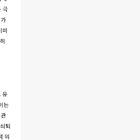
 극
리가
이미
분히
 유
이는
 관
 쇠퇴
적 의