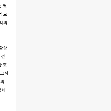
 필
적 모
원리의
 환상
대전
 호
보고서
간의
정체