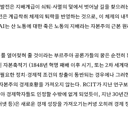
 발전은 지배계급이 쇠퇴
·
사멸의 덫에서 벗어날 길을 찾으려는
전은 계급착취 체제의 퇴락을 반영하는 것으로
,
이 체제의 내
AI
는 산 노동에 대한 죽은 노동의 지배라는 자본주의 근본 
를 열어젖혀 줄 것이라는 부르주아 공론가들의 꿈은 순전히
인 자본축적기
(1848
년 혁명 패배 이후 시기
,
또는
2
차 세계
 필요한 정치
·
경제적 조건의 창출이 동반되는 경우에나 그러한
 자본주의 경제호황을 가져오지 않는다
. RCIT
가 지난 연구
아 경제학자들도 인정할 수밖에 없게 되었듯이
,
지난
30
년
터넷 등
)
은 새로운 경제 성장을 가져오기는커녕 오히려 경제 