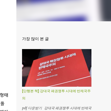
가장 많이 본 글
[단행본 책] 강대국 패권쟁투 시대에 반제국주
 형태
의
져올
pdf 다운받기 강대국 패권쟁투 시대에 반제국