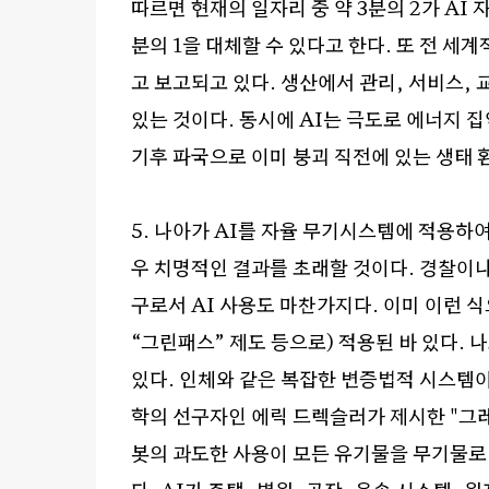
따르면 현재의 일자리 중 약
3
분의
2
가
AI
자
분의
1
을 대체할 수 있다고 한다
.
또 전 세
고 보고되고 있다
.
생산에서 관리
,
서비스
,
있는 것이다
.
동시에
AI
는 극도로 에너지 
기후 파국으로 이미 붕괴 직전에 있는 생태 
5.
나아가
AI
를 자율 무기시스템에 적용하
우 치명적인 결과를 초래할 것이다
.
경찰이나
구로서
AI
사용도 마찬가지다
.
이미 이런 
“
그린패스
”
제도 등으로
)
적용된 바 있다
.
나
있다
.
인체와 같은 복잡한 변증법적 시스템이
학의 선구자인 에릭 드렉슬러가 제시한
"
그
봇의 과도한 사용이 모든 유기물을 무기물로