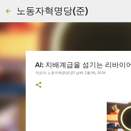
노동자혁명당(준)
AI: 지배계급을 섬기는 리바이
작성자:
노동자혁명당(준)
날짜:
2월 06, 2026