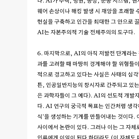
다
. AI
가 주택
,
병원
,
공장
,
운송 시스템
,
원
웨어 손상이나 해킹 발생 시 재앙을 초래할 
현실을 구축하고 인간을 최대한 그 안으로
AI
는 자본주의적 기술 전체주의의 도구다
.
6.
마지막으로
, AI
의 아직 저발전 단계라는
과를 고려할 때 마땅히 경계해야 할 위험들이
적으로 경고하고 있다는 사실은 사태의 심각
튼
,
인공일반지능의 창시자로 간주되고 있는
은 과학자들이 그 예다
). AI
의 선도적 개발
다
. AI
연구의 궁극적 목표는 인간처럼 생각
식
'
을 생성하는 기계를 만들어내는 것이다
.
사이에서 논란이 있다
.
그러나 이는 그 자체
인류에게 이익이 된다 하더라도
(
이 자체도 