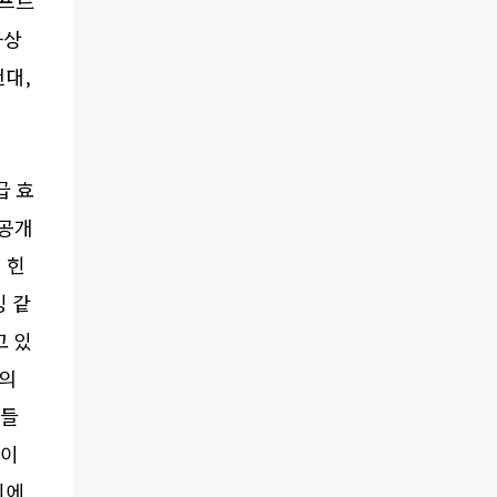
소프트
가상
컨대
,
급 효
 공개
 힌
킹 같
고 있
의
가들
것이
기에