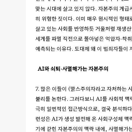
맞는 시대에 살고 있지 않다
.
자본주의 계급
히 위험한 짓이다
.
이미 매우 원시적인 형태
살고 있는 사회를 반영하듯 거울처럼 재생산
세계를 파멸 직전으로 몰아넣은 억압자
·
착취
예측되는 이유다
.
도대체 왜 이 범죄자들이 
AI
와 쇠퇴
·
사멸해가는 자본주의
7.
많은 이들이
(
맑스주의자라고 자처하는 
불리를 논한다
.
그러다보니
AI
를 사회적 맥
극히 일면적인 접근방식으로
,
결국 분석하다
련성은
AI
가 생성 발전해 온 사회구성체 맥
기에 갇힌 자본주의의 맥락 내에
,
사멸해가는