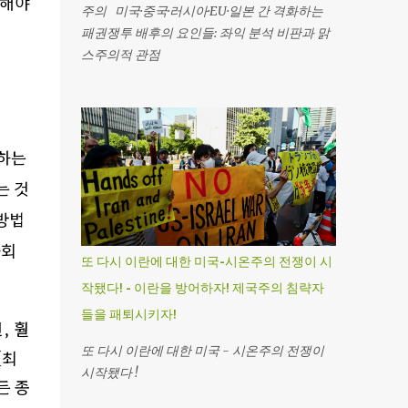
근해야
주의 미국·중국·러시아·EU·일본 간 격화하는
패권쟁투 배후의 요인들: 좌익 분석 비판과 맑
스주의적 관점
제하는
는 것
방법
사회
또 다시 이란에 대한 미국-시온주의 전쟁이 시
작됐다! - 이란을 방어하자! 제국주의 침략자
들을 패퇴시키자!
면
,
훨
또 다시 이란에 대한 미국 - 시온주의 전쟁이
(
최
시작됐다 !
든 종