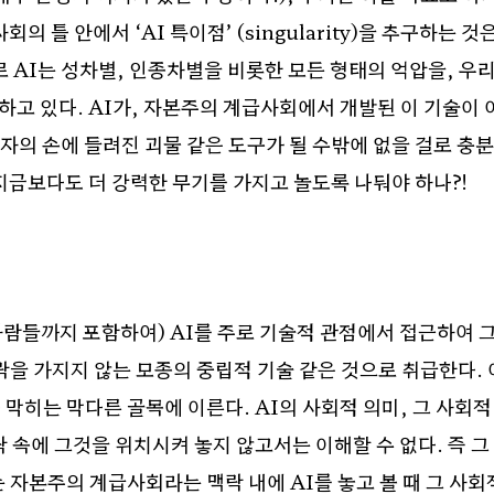
사회의 틀 안에서
‘AI
특이점
’ (singularity)
을 추구하는 것은
로
AI
는 성차별
,
인종차별을 비롯한 모든 형태의 억압을
,
우
하고 있다
. AI
가
,
자본주의 계급사회에서 개발된 이 기술이 
자의 손에 들려진 괴물 같은 도구가 될 수밖에 없을 걸로 충
지금보다도 더 강력한 무기를 가지고 놀도록 나둬야 하나
?!
사람들까지 포함하여
) AI
를 주로 기술적 관점에서 접근하여 그
락을 가지지 않는 모종의 중립적 기술 같은 것으로 취급한다
.
 막히는 막다른 골목에 이른다
. AI
의 사회적 의미
,
그 사회적
락 속에 그것을 위치시켜 놓지 않고서는 이해할 수 없다
.
즉 그
 자본주의 계급사회라는 맥락 내에
AI
를 놓고 볼 때 그 사회