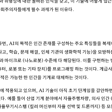
과 위험성
에 대한 올바른 인식을 갖고
,
이 기술에 어떻게 접
사회주의자들에게 필수 과제가 된 이유다
.
다면
, AI
의 목적은 인간 존재를 구성하는 주요 특징들을 복
사고
,
학습
,
문제 해결
,
인체 기관의 생화학적 기능
)
을 모방하
과 마이크로
(
나노로봇
)
수준에 다 해당된다
.
이를 구현하는 
퓨터
,
로봇 또는 기타 장치
)
를 프로그래밍 하는 것이다
.
계급
목적은 가능한 한 인간을 기계로 대체하는 것이다
.
야에 적용되고 있으며
, AI
기술이 아직 초기 단계임을 감안하
겠다
.
예를 들어 산업 기계 분야에서 자율주행차량
,
의사 인간
자율무기시스템
(
킬러 머신부터 자율 선박 및 드론까지
)
등 모