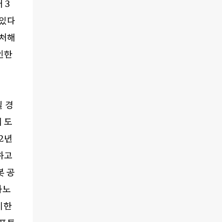
대
3
 있다
 처해
인한
 경
 도
2
년
하고
 공
나노
미한